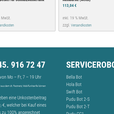
113,04
€
% MwSt.
inkl. 19 % MwSt.
zzgl.
andkosten
Versandkosten
5. 916 72 47
SERVICEROB
von Mo – Fr, 7 – 19 Uhr
Bella Bot
Hola Bot
 aus dem dt. Festnetz; Mobilfunktarife können
Swift Bot
eben eine Unkostenbeitrag
Pudu Bot 2-S
,-€, welcher bei Kauf eines
Pudu Bot 2-T
s zu 100% angerechnet
Pudu CC1