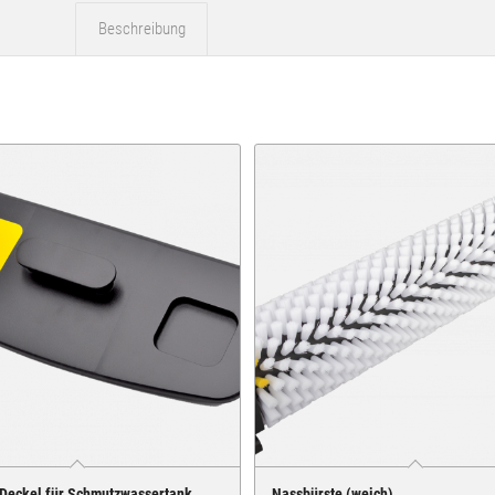
Beschreibung
Deckel für Schmutzwassertank
Nassbürste (weich)