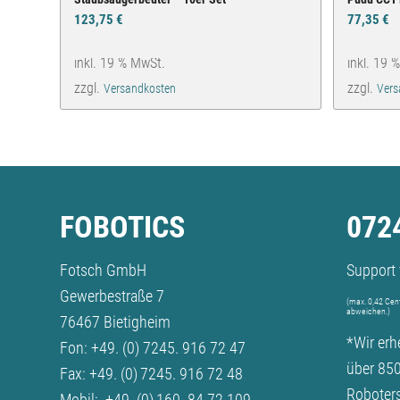
123,75
€
77,35
€
inkl. 19 % MwSt.
inkl. 19 
zzgl.
zzgl.
Versandkosten
Vers
FOBOTICS
0724
Fotsch GmbH
Support 
Gewerbestraße 7
(max. 0,42 Cent
abweichen.)
76467 Bietigheim
*Wir erh
Fon:
+49. (0) 7245. 916 72 47
über 850
Fax: +49. (0) 7245. 916 72 48
Roboter
Mobil:
+49. (0) 160. 84 72 109