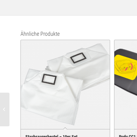
Ähnliche Produkte
Geschirrwanne – schwarz
Staubsaugerbeutel – 10er Set
Pudu CC1 