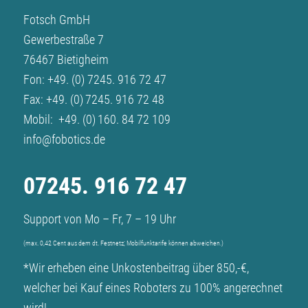
Fotsch GmbH
Gewerbestraße 7
76467 Bietigheim
Fon:
+49. (0) 7245. 916 72 47
Fax: +49. (0) 7245. 916 72 48
Mobil:
+49. (0) 160. 84 72 109
info@fobotics.de
07245. 916 72 47
Support von Mo – Fr, 7 – 19 Uhr
(max. 0,42 Cent aus dem dt. Festnetz; Mobilfunktarife können abweichen.)
*Wir erheben eine Unkostenbeitrag über 850,-€,
welcher bei Kauf eines Roboters zu 100% angerechnet
wird!