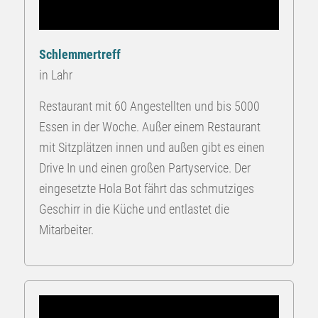
Schlemmertreff
in Lahr
Restaurant mit 60 Angestellten und bis 5000
Essen in der Woche. Außer einem Restaurant
mit Sitzplätzen innen und außen gibt es einen
Drive In und einen großen Partyservice. Der
eingesetzte Hola Bot fährt das schmutziges
Geschirr in die Küche und entlastet die
Mitarbeiter.