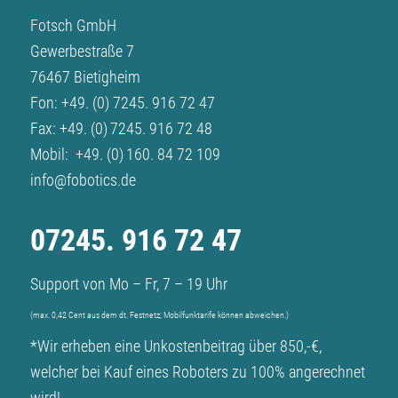
Fotsch GmbH
Gewerbestraße 7
76467 Bietigheim
Fon:
+49. (0) 7245. 916 72 47
Fax: +49. (0) 7245. 916 72 48
Mobil:
+49. (0) 160. 84 72 109
info@fobotics.de
07245. 916 72 47
Support von Mo – Fr, 7 – 19 Uhr
(max. 0,42 Cent aus dem dt. Festnetz; Mobilfunktarife können abweichen.)
*Wir erheben eine Unkostenbeitrag über 850,-€,
welcher bei Kauf eines Roboters zu 100% angerechnet
wird!