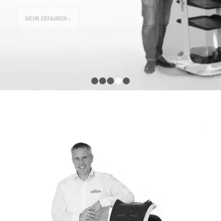
MEHR ERFAHREN »
1
2
3
4
5