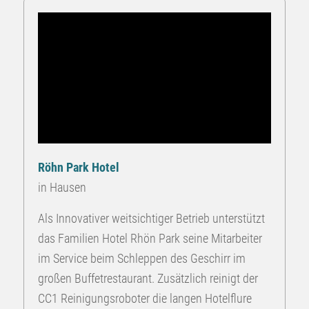
Röhn Park Hotel
in Hausen
Als Innovativer weitsichtiger Betrieb unterstützt
das Familien Hotel Rhön Park seine Mitarbeiter
im Service beim Schleppen des Geschirr im
großen Buffetrestaurant. Zusätzlich reinigt der
CC1 Reinigungsroboter die langen Hotelflure