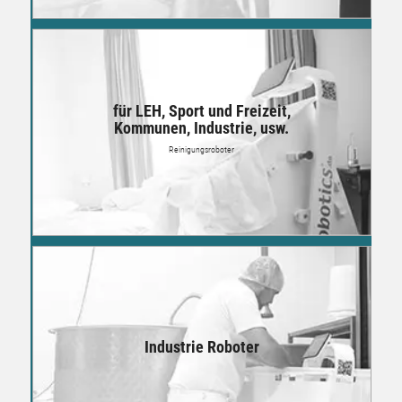
für LEH, Sport und Freizeit,
Mehr
Kommunen, Industrie, usw.
Reinigungsroboter
Mehr
Industrie Roboter