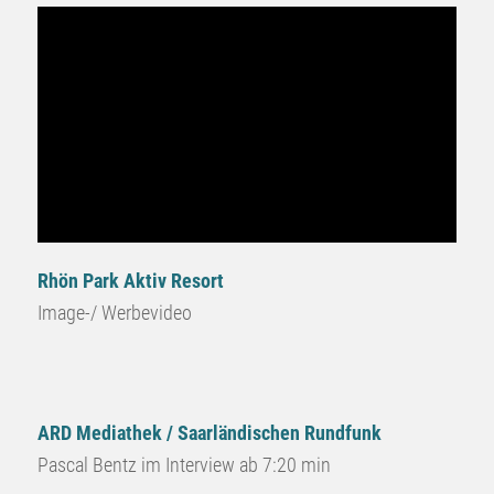
Rhön Park Aktiv Resort
Image-/ Werbevideo
ARD Mediathek / Saarländischen Rundfunk
Pascal Bentz im Interview ab 7:20 min